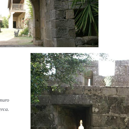
 muro
erca.