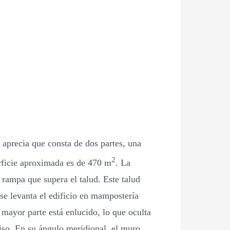
e aprecia que consta de dos partes, una
2
erficie aproximada es de 470 m
. La
 rampa que supera el talud. Este talud
se levanta el edificio en mampostería
 mayor parte está enlucido, lo que oculta
piso. En su ángulo meridional, el muro