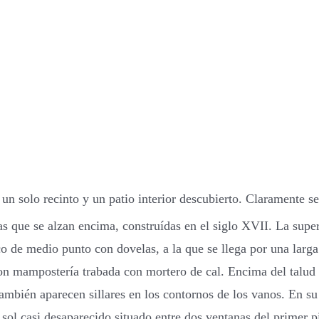
n un solo recinto y un patio interior descubierto. Claramente s
ntas que se alzan encima, construídas en el siglo XVII. La sup
co de medio punto con dovelas, a la que se llega por una larga
con mampostería trabada con mortero de cal. Encima del talud 
ambién aparecen sillares en los contornos de los vanos. En su
e sol casi desaparecido situado entre dos ventanas del primer 