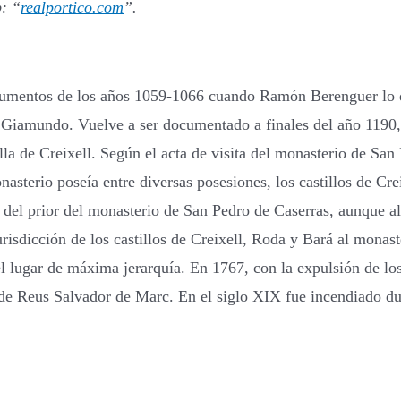
b: “
realportico.com
”.
ocumentos de los años 1059-1066 cuando Ramón Berenguer lo 
al Giamundo. Vuelve a ser documentado a finales del año 119
illa de Creixell. Según el acta de visita del monasterio de Sa
asterio poseía entre diversas posesiones, los castillos de Cr
del prior del monasterio de San Pedro de Caserras, aunque al 
urisdicción de los castillos de Creixell, Roda y Bará al monas
l lugar de máxima jerarquía. En 1767, con la expulsión de los j
 de Reus Salvador de Marc. En el siglo XIX fue incendiado dura