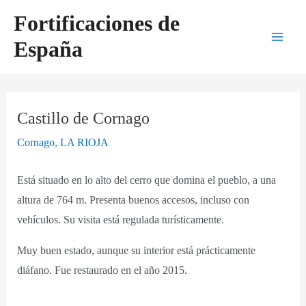
Ir
Navegación
Main
Fortificaciones de
al
de
Men
España
contenido
entradas
Castillo de Cornago
Cornago
,
LA RIOJA
Está situado en lo alto del cerro que domina el pueblo, a una
altura de 764 m. Presenta buenos accesos, incluso con
vehículos. Su visita está regulada turísticamente.
Muy buen estado, aunque su interior está prácticamente
diáfano. Fue restaurado en el año 2015.