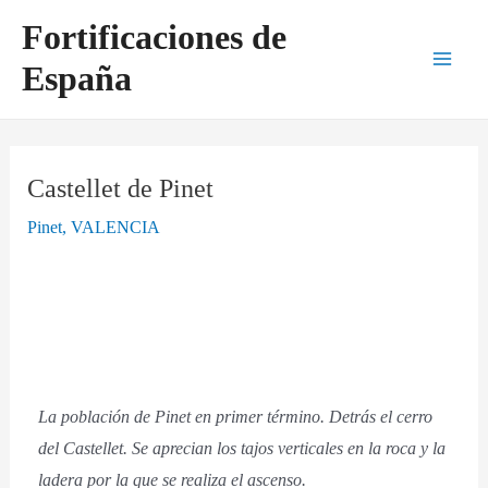
Ir
Navegación
Main
Fortificaciones de
al
de
Men
España
contenido
entradas
Castellet de Pinet
Pinet
,
VALENCIA
La población de Pinet en primer término. Detrás el cerro
del Castellet. Se aprecian los tajos verticales en la roca y la
ladera por la que se realiza el ascenso.