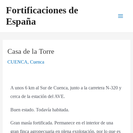
Ir
Navegación
Main
Fortificaciones de
al
de
Men
España
contenido
entradas
Casa de la Torre
CUENCA
,
Cuenca
A unos 6 km al Sur de Cuenca, junto a la carretera N-320 y
cerca de la estación del AVE.
Buen estado. Todavía habitada.
Gran masía fortificada. Permanece en el interior de una
gran finca agropecuaria en plena explotación, por lo que es