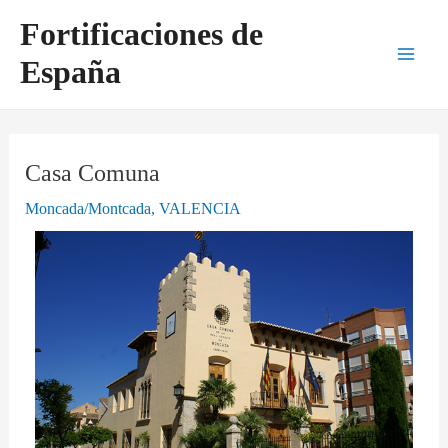
Ir
Navegación
Main
Fortificaciones de
al
de
Men
España
contenido
entradas
Casa Comuna
Moncada/Montcada
,
VALENCIA