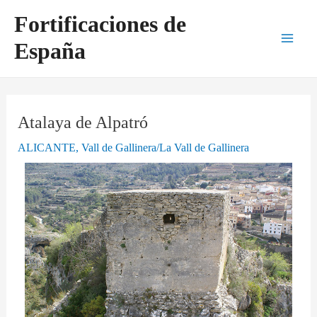
Ir
Navegación
Main
Fortificaciones de
al
de
Men
España
contenido
entradas
Atalaya de Alpatró
ALICANTE
,
Vall de Gallinera/La Vall de Gallinera